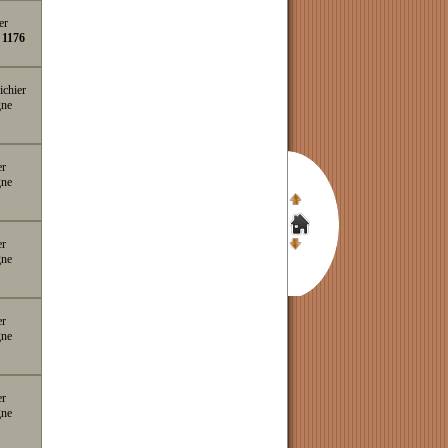
er
e
1176
ichier
gne
er
gne
er
gne
er
gne
er
gne