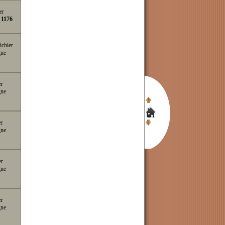
er
e
1176
ichier
gne
er
gne
er
gne
er
gne
er
gne