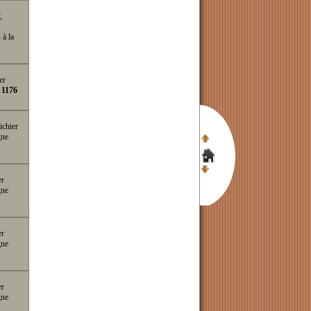
,
p
à la
er
e
1176
ichier
gne
er
gne
er
gne
er
gne