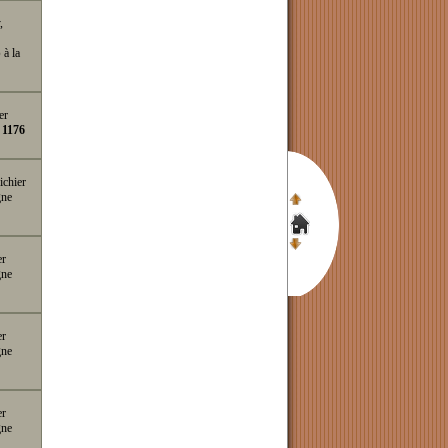
,
p
à la
er
e
1176
ichier
gne
er
gne
er
gne
er
gne