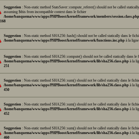
Suggestion
: Non-static method StatsSaver::compute_referer() should not be called statically
assuming $this from incompatible context dans le fichier
/home/banquema/www/apps/PHPBoost/kernel/framework/members/session.class.ph
168
Suggestion
: Non-static method SHA256::hash() should not be called statically dans le fichi
/home/banquema/www/apps/PHPBoost/kernel/framework/functions.inc.php
à la lign
Suggestion
: Non-static method SHA256::compute() should not be called statically dans le f
/home/banquema/www/apps/PHPBoost/kernel/framework/lib/sha256.class.php
à la li
251
Suggestion
: Non-static method SHA256::sum() should not be called statically dans le fichi
/home/banquema/www/apps/PHPBoost/kernel/framework/lib/sha256.class.php
à la li
450
Suggestion
: Non-static method SHA256::sum() should not be called statically dans le fichi
/home/banquema/www/apps/PHPBoost/kernel/framework/lib/sha256.class.php
à la li
452
Suggestion
: Non-static method SHA256::sum() should not be called statically dans le fichi
/home/banquema/www/apps/PHPBoost/kernel/framework/lib/sha256.class.php
à la li
460