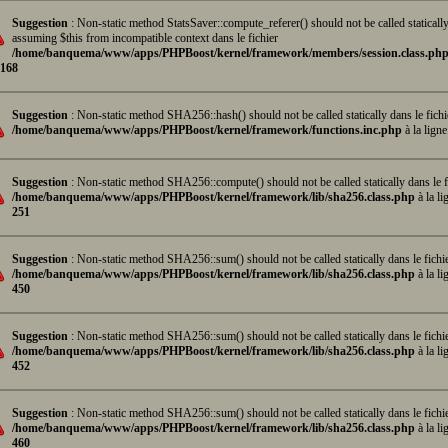
Suggestion
: Non-static method StatsSaver::compute_referer() should not be called statically
assuming $this from incompatible context dans le fichier
/home/banquema/www/apps/PHPBoost/kernel/framework/members/session.class.ph
168
Suggestion
: Non-static method SHA256::hash() should not be called statically dans le fichi
/home/banquema/www/apps/PHPBoost/kernel/framework/functions.inc.php
à la lign
Suggestion
: Non-static method SHA256::compute() should not be called statically dans le f
/home/banquema/www/apps/PHPBoost/kernel/framework/lib/sha256.class.php
à la li
251
Suggestion
: Non-static method SHA256::sum() should not be called statically dans le fichi
/home/banquema/www/apps/PHPBoost/kernel/framework/lib/sha256.class.php
à la li
450
Suggestion
: Non-static method SHA256::sum() should not be called statically dans le fichi
/home/banquema/www/apps/PHPBoost/kernel/framework/lib/sha256.class.php
à la li
452
Suggestion
: Non-static method SHA256::sum() should not be called statically dans le fichi
/home/banquema/www/apps/PHPBoost/kernel/framework/lib/sha256.class.php
à la li
460