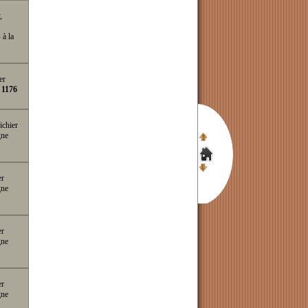
,
p
à la
er
e
1176
ichier
gne
er
gne
er
gne
er
gne