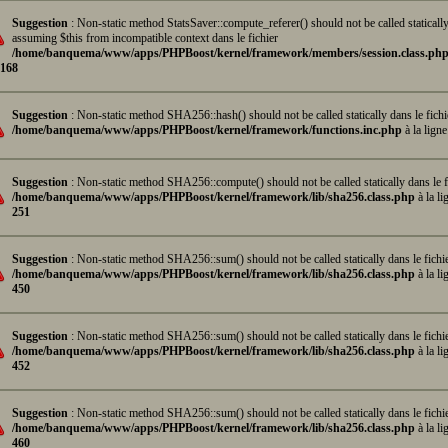
Suggestion
: Non-static method StatsSaver::compute_referer() should not be called statically
assuming $this from incompatible context dans le fichier
/home/banquema/www/apps/PHPBoost/kernel/framework/members/session.class.ph
168
Suggestion
: Non-static method SHA256::hash() should not be called statically dans le fichi
/home/banquema/www/apps/PHPBoost/kernel/framework/functions.inc.php
à la lign
Suggestion
: Non-static method SHA256::compute() should not be called statically dans le f
/home/banquema/www/apps/PHPBoost/kernel/framework/lib/sha256.class.php
à la li
251
Suggestion
: Non-static method SHA256::sum() should not be called statically dans le fichi
/home/banquema/www/apps/PHPBoost/kernel/framework/lib/sha256.class.php
à la li
450
Suggestion
: Non-static method SHA256::sum() should not be called statically dans le fichi
/home/banquema/www/apps/PHPBoost/kernel/framework/lib/sha256.class.php
à la li
452
Suggestion
: Non-static method SHA256::sum() should not be called statically dans le fichi
/home/banquema/www/apps/PHPBoost/kernel/framework/lib/sha256.class.php
à la li
460