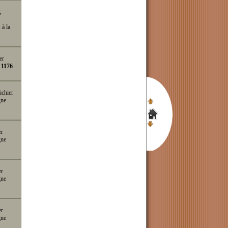
,
p
à la
er
e
1176
ichier
gne
er
gne
er
gne
er
gne