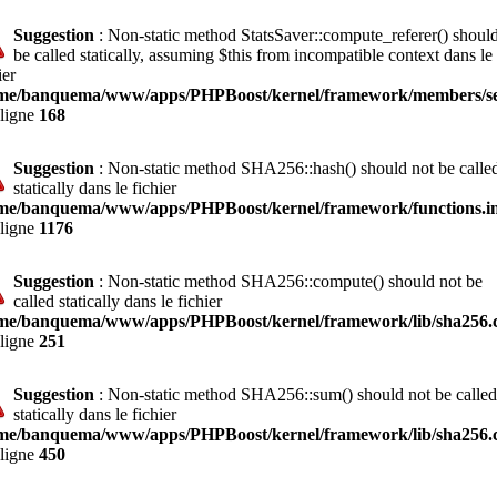
Suggestion
: Non-static method StatsSaver::compute_referer() shoul
be called statically, assuming $this from incompatible context dans le
ier
me/banquema/www/apps/PHPBoost/kernel/framework/members/ses
 ligne
168
Suggestion
: Non-static method SHA256::hash() should not be calle
statically dans le fichier
me/banquema/www/apps/PHPBoost/kernel/framework/functions.i
 ligne
1176
Suggestion
: Non-static method SHA256::compute() should not be
called statically dans le fichier
me/banquema/www/apps/PHPBoost/kernel/framework/lib/sha256.c
 ligne
251
Suggestion
: Non-static method SHA256::sum() should not be called
statically dans le fichier
me/banquema/www/apps/PHPBoost/kernel/framework/lib/sha256.c
 ligne
450