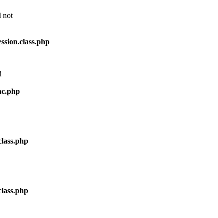
d not
sion.class.php
d
nc.php
lass.php
lass.php