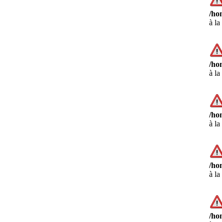
/ho
à la
/ho
à la
/ho
à la
/ho
à la
/ho